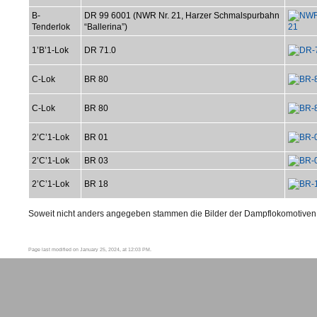
B-
DR 99 6001 (NWR Nr. 21, Harzer Schmalspurbahn
Tenderlok
“Ballerina”)
1’B’1-Lok
DR 71.0
C-Lok
BR 80
C-Lok
BR 80
2’C’1-Lok
BR 01
2’C’1-Lok
BR 03
2’C’1-Lok
BR 18
Soweit nicht anders angegeben stammen die Bilder der Dampflokomotiven 
Page last modified on January 25, 2024, at 12:03 PM.