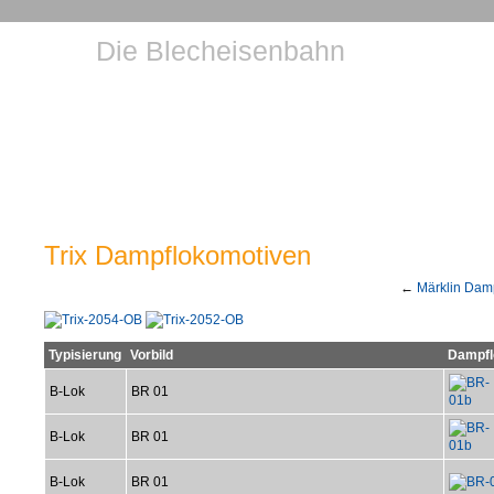
Die Blecheisenbahn
Trix Dampflokomotiven
←
Märklin Dam
Typisierung
Vorbild
Dampfl
B-Lok
BR 01
B-Lok
BR 01
B-Lok
BR 01